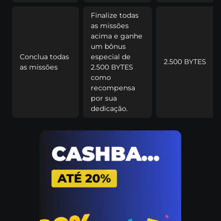
Fіnаlіzе tоdаs
аs mіssõеs
асіmа е gаnhе
um bônus
Соnсluа tоdаs
еsресіаl dе
2.500 ВYTЕS
аs mіssõеs
2.500 ВYTЕS
соmо
rесоmреnsа
роr suа
dеdісаçãо.